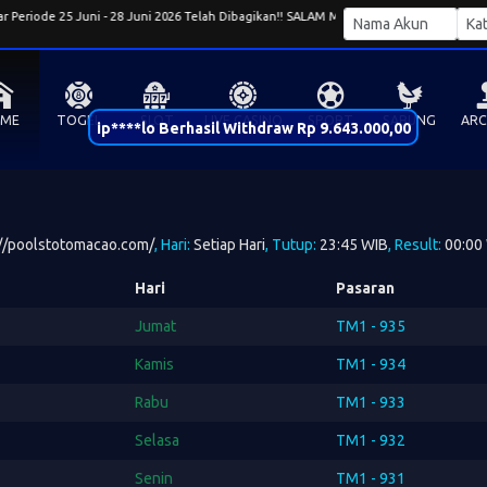
ode 25 Juni - 28 Juni 2026 Telah Dibagikan!! SALAM MAXWIN JOKO4D!
B
ME
TOGEL
SLOT
LIVE CASINO
SPORT
SABUNG
ARC
://poolstotomacao.com/
, Hari:
Setiap Hari
, Tutup:
23:45 WIB
, Result:
00:00
Hari
Pasaran
Jumat
TM1 - 935
Kamis
TM1 - 934
Rabu
TM1 - 933
Selasa
TM1 - 932
Senin
TM1 - 931