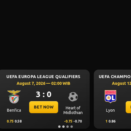
26
6/8/2026
6/8/2026
6/8/2026
6/8/2026
6
NAL
E-FOOTBALL F24 INTERNATIONAL
E-
FRIENDLY
August 7, 2026 — 04:00 WIB
0 : 0
BET NOW
les
e-England
e-Finland
e-P
0.00
1.75
0.70
-1.75
-0.94
0.0