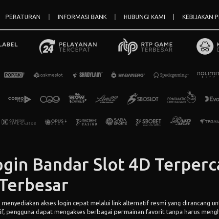
PERATURAN
|
INFORMASI BANK
|
HUBUNGI KAMI
|
KEBIJAKAN P
ogin Bandar Slot 4D Terper
Terbesar
g menyediakan akses login cepat melalui
link alternatif
resmi yang dirancang u
sif, pengguna dapat mengakses berbagai permainan favorit tanpa harus men