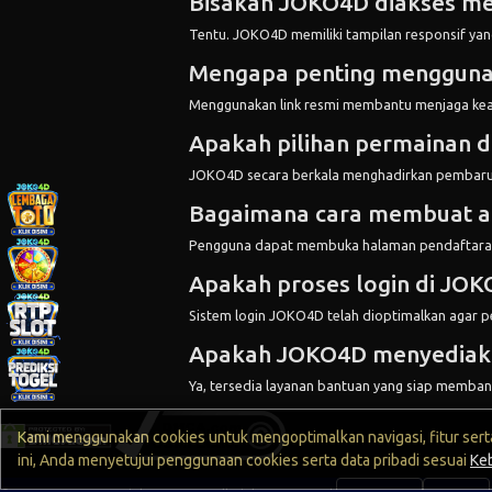
Bisakah JOKO4D diakses me
Tentu. JOKO4D memiliki tampilan responsif ya
Mengapa penting mengguna
Menggunakan link resmi membantu menjaga kea
Apakah pilihan permainan d
JOKO4D secara berkala menghadirkan pembarua
Bagaimana cara membuat a
Pengguna dapat membuka halaman pendaftaran re
Apakah proses login di JOK
Sistem login JOKO4D telah dioptimalkan agar p
Apakah JOKO4D menyediaka
Ya, tersedia layanan bantuan yang siap membant
Kami menggunakan cookies untuk mengoptimalkan navigasi, fitur serta
ini, Anda menyetujui penggunaan cookies serta data pribadi sesuai
Keb