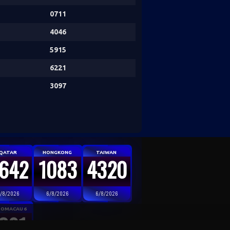
0711
4046
5915
6221
3097
QATAR
HONGKONG
TAIWAN
642
1083
4320
/8/2026
6/8/2026
6/8/2026
OMACAU 6
391